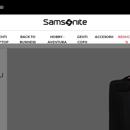
EI
ENTI
BACK TO
HOBBY -
GENTI
ACCESORII
REDUC
PTOP
BUSINESS
AVENTURA
COPII
%
U