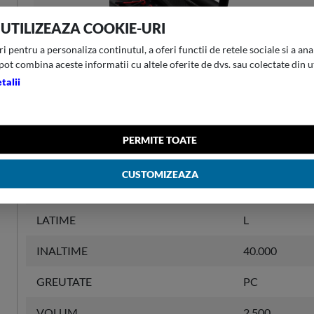
 UTILIZEAZA COOKIE-URI
 pentru a personaliza continutul, a oferi functii de retele sociale si a anal
pot combina aceste informatii cu altele oferite de dvs. sau colectate din u
talii
INFORMATII PRODUS
PERMITE TOATE
GARANTIE
5 year
CUSTOMIZEAZA
LUNGIME
0.000
LATIME
L
INALTIME
40.000
GREUTATE
PC
VOLUM
2.500