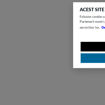
ACEST SITE
Folosim cookie-uri
Partenerii nostri 
serviciilor lor.
De