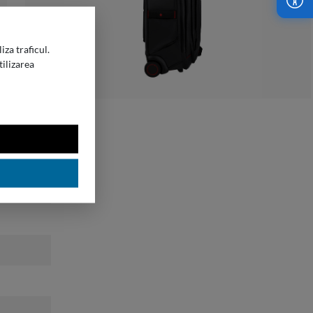
iza traficul.
tilizarea