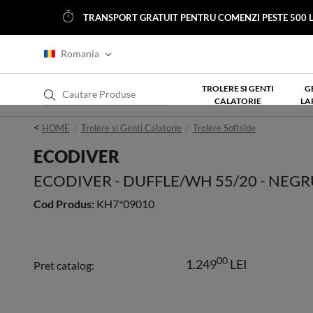
TRANSPORT GRATUIT PENTRU COMENZI PESTE 500 L
Romania
TROLERE SI GENTI
G
CALATORIE
LA
<
HOME
Trolere si Genti Calatorie
Trolere Softside
ECODIVER
ECODIVER - DUFFLE/WH 55/20 - NEGR
Cod Produs:
KH7*09010
00
1.249
LEI
Pret catalog: