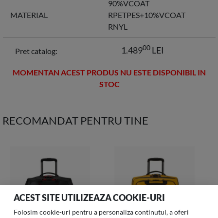
90%VCOAT
MATERIAL
RPETPES+10%VCOAT
RNYL
00
1.489
LEI
Pret catalog:
MOMENTAN ACEST PRODUS NU ESTE DISPONIBIL IN
STOC
RECOMANDAT PENTRU TINE
ACEST SITE UTILIZEAZA COOKIE-URI
Folosim cookie-uri pentru a personaliza continutul, a oferi