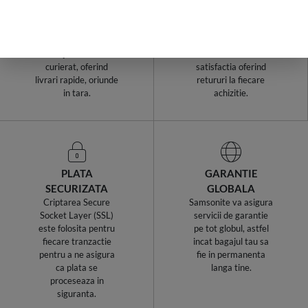
COMANDA
ZILE!
Samsonite Romania
Cumparaturile de la
utilizeaza cel mai
Samsonite sunt fara
avantajos serviciu de
risc. Garantam
curierat, oferind
satisfactia oferind
livrari rapide, oriunde
retururi la fiecare
in tara.
achizitie.
PLATA
GARANTIE
SECURIZATA
GLOBALA
Criptarea Secure
Samsonite va asigura
Socket Layer (SSL)
servicii de garantie
este folosita pentru
pe tot globul, astfel
fiecare tranzactie
incat bagajul tau sa
pentru a ne asigura
fie in permanenta
ca plata se
langa tine.
proceseaza in
siguranta.