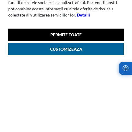
functii de retele sociale si a analiza traficul. Partenerii nostri
pot combina aceste informatii cu altele oferite de dvs. sau
colectate din utilizarea serviciilor lor.
Detalii
PERMITE TOATE
ECODIVER
ECODIVER
Ecodiver-013 Geanta Sport
Ecodiver-duffle/wh 67/24
CUSTOMIZEAZA
Cu Role 67/24 Cm Negru
Galben
00
00
1.809
LEI
1.809
LEI
LIVRARI RAPIDE,
RETURURI IN
INDIFERENT DE
TERMEN DE 14