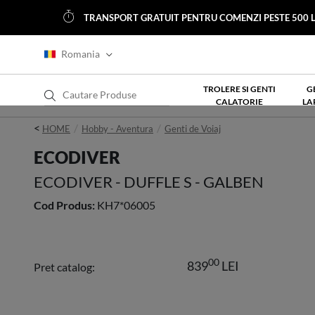
TRANSPORT GRATUIT PENTRU COMENZI PESTE 500 L
Romania
TROLERE SI GENTI
G
CALATORIE
LA
<
HOME
Hobby - Aventura
Genti de Voiaj
ECODIVER
ECODIVER - DUFFLE S - GALBEN
Cod Produs:
KH7*06005
00
839
LEI
Pret catalog: