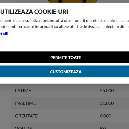
 UTILIZEAZA COOKIE-URI
 pentru a personaliza continutul, a oferi functii de retele sociale si a anal
pot combina aceste informatii cu altele oferite de dvs. sau colectate din u
talii
INFORMATII PRODUS
PERMITE TOATE
GARANTIE
0 year/ legal 
CUSTOMIZEAZA
LUNGIME
L
LATIME
55.000
INALTIME
31.000
GREUTATE
0.000
VOLUM
KG