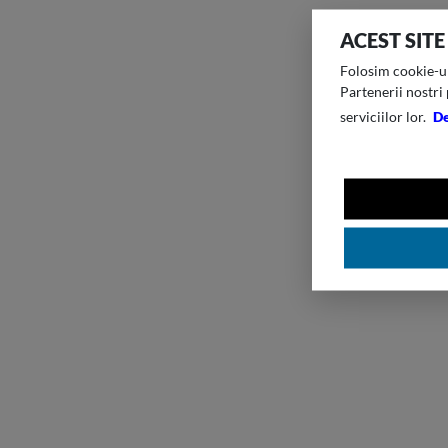
ACEST SITE
Folosim cookie-uri
Partenerii nostri 
serviciilor lor.
De