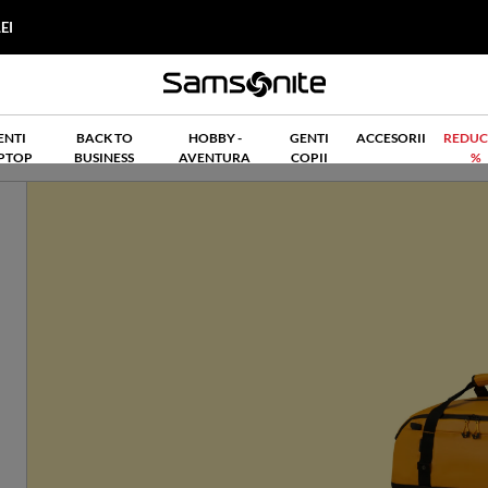
EI
ENTI
BACK TO
HOBBY -
GENTI
ACCESORII
REDUC
PTOP
BUSINESS
AVENTURA
COPII
%