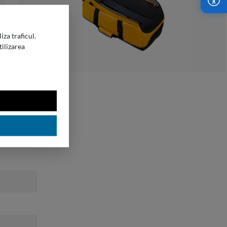
iza traficul.
tilizarea
guarantee