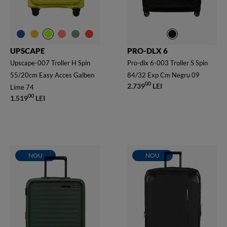
UPSCAPE
PRO-DLX 6
Upscape-007 Troller H Spin
Pro-dlx 6-003 Troller S Spin
55/20cm Easy Acces Galben
84/32 Exp Cm Negru 09
00
2.739
LEI
Lime 74
00
1.519
LEI
NOU
NOU