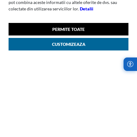
pot combina aceste informatii cu altele oferite de dvs. sau
colectate din utilizarea serviciilor lor.
Detalii
PERMITE TOATE
CUSTOMIZEAZA
LITEBEAM
PROXIS
Litebeam-001 Troller Upright
Proxis-007 Troller H Spin 55
45/16 Cm Negru Sub Scaun
Cm Easy Acces Petrol
Verde 14
Albastru 01
00
00
839
LEI
2.769
LEI
NOU
NOU