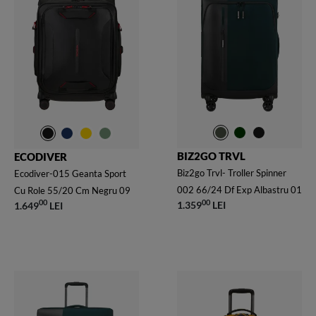
BIZ2GO TRVL
ECODIVER
Biz2go Trvl- Troller Spinner
Ecodiver-015 Geanta Sport
002 66/24 Df Exp Albastru 01
Cu Role 55/20 Cm Negru 09
00
00
1.359
LEI
1.649
LEI