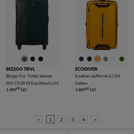
BIZ2GO TRVL
ECODIVER
Biz2go Trvl- Troller Spinner
Ecodiver-duffle/wh 67/24
003 77/28 Df Exp Albastru 01
Galben
00
00
1.489
LEI
1.809
LEI
«
1
2
3
4
»