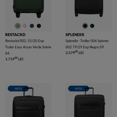
RESTACKD
SPLENDIX
Restackd 002. 55/20 Exp
Splendix- Troller 006 Spinner
Troler Easy Acces Verde Salvie
002 79/29 Exp Negru 09
00
2.579
LEI
04
00
1.719
LEI
NOU
NOU