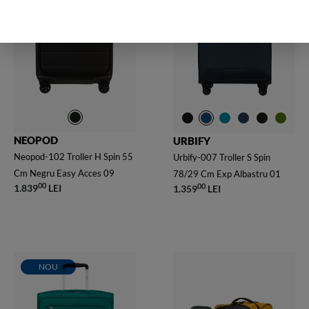
NEOPOD
URBIFY
Neopod-102 Troller H Spin 55
Urbify-007 Troller S Spin
Cm Negru Easy Acces 09
78/29 Cm Exp Albastru 01
00
00
1.839
LEI
1.359
LEI
NOU