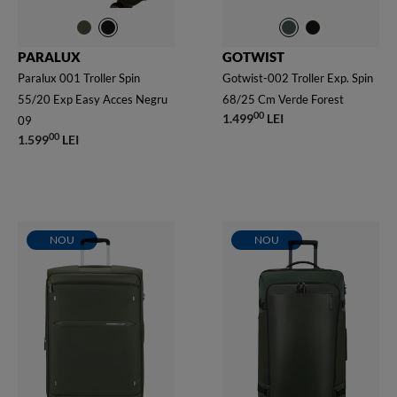
PARALUX
GOTWIST
Paralux 001 Troller Spin
Gotwist-002 Troller Exp. Spin
55/20 Exp Easy Acces Negru
68/25 Cm Verde Forest
00
1.499
LEI
09
00
1.599
LEI
NOU
NOU