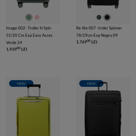
Image 002- Troller H Spin
Re-lite 007 -troler Spinner
55/20 Cm Exp Easy Acces
78/29cm Exp Negru 09
00
1.769
LEI
Verde 24
00
1.939
LEI
NOU
NOU