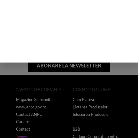
tehnologiile utilizate, si recomandarile noastre de calatorie.
Sunt de acord cu
Termenii si conditiile
Sunt de acord cu
Politica de Prelucrare a Datelor cu Caracter Personal
SAMSONITE ROMANIA
COMENZI ONLINE
Magazine Samsonite
Cum Platesc
www.anpc.gov.ro
Livrarea Produselor
Contact ANPC
Inlocuirea Produselor
Cariere
Contact
B2B
Cadouri Corporate pentru