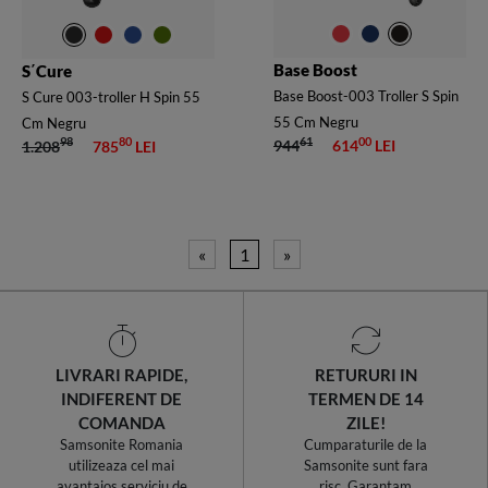
Base Boost
S΄Cure
Base Boost-003 Troller S Spin
S Cure 003-troller H Spin 55
55 Cm Negru
Cm Negru
61
00
98
80
944
614
LEI
1.208
785
LEI
«
1
»
LIVRARI RAPIDE,
RETURURI IN
INDIFERENT DE
TERMEN DE 14
COMANDA
ZILE!
Samsonite Romania
Cumparaturile de la
utilizeaza cel mai
Samsonite sunt fara
avantajos serviciu de
risc. Garantam