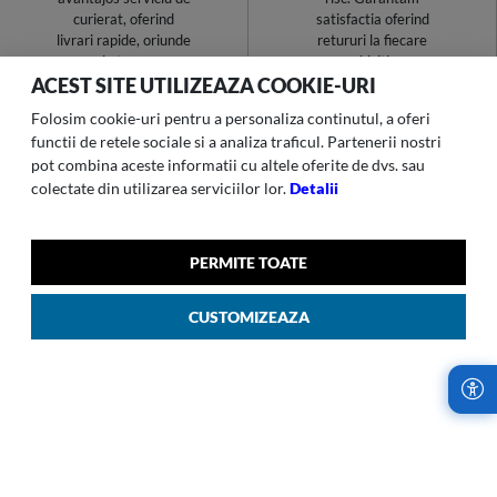
curierat, oferind
satisfactia oferind
livrari rapide, oriunde
retururi la fiecare
in tara.
achizitie.
ACEST SITE UTILIZEAZA COOKIE-URI
Folosim cookie-uri pentru a personaliza continutul, a oferi
functii de retele sociale si a analiza traficul. Partenerii nostri
pot combina aceste informatii cu altele oferite de dvs. sau
colectate din utilizarea serviciilor lor.
Detalii
PLATA
GARANTIE
SECURIZATA
GLOBALA
Criptarea Secure
Samsonite va asigura
Socket Layer (SSL)
servicii de garantie
PERMITE TOATE
este folosita pentru
pe tot globul, astfel
fiecare tranzactie
incat bagajul tau sa
CUSTOMIZEAZA
pentru a ne asigura
fie in permanenta
ca plata se
langa tine.
proceseaza in
siguranta.
NEWSLETTER
Aboneaza-te si te vom tine la curent cu noutatile Samsonite,