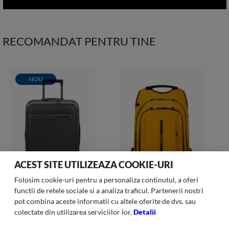
RECOMANDAT PENTRU TINE
NOU
ACEST SITE UTILIZEAZA COOKIE-URI
Folosim cookie-uri pentru a personaliza continutul, a oferi
functii de retele sociale si a analiza traficul. Partenerii nostri
pot combina aceste informatii cu altele oferite de dvs. sau
NEOPOD
ECODIVER
colectate din utilizarea serviciilor lor.
Detalii
Neopod-102 Troller H Spin
Ecodiver - Laptop Backpack