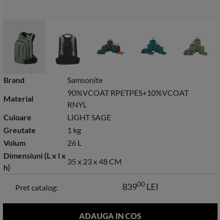
Brand
Samsonite
90%VCOAT RPETPES+10%VCOAT
Material
RNYL
Culoare
LIGHT SAGE
Greutate
1 kg
Volum
26 L
Dimensiuni (L x l x
35 x 23 x 48 CM
h)
00
839
LEI
Pret catalog: