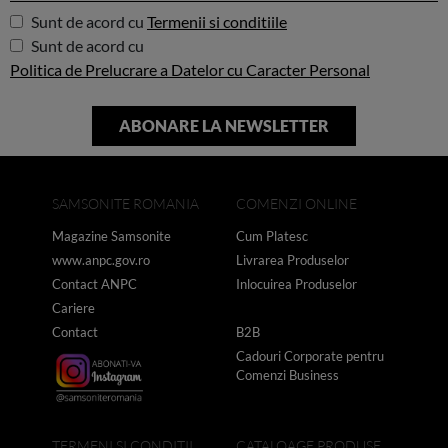
Sunt de acord cu
Termenii si conditiile
Sunt de acord cu
Politica de Prelucrare a Datelor cu Caracter Personal
SAMSONITE ROMANIA
COMENZI ONLINE
Magazine Samsonite
Cum Platesc
www.anpc.gov.ro
Livrarea Produselor
Contact ANPC
Inlocuirea Produselor
Cariere
Contact
B2B
Cadouri Corporate pentru
Comenzi Business
TERMENI SI CONDITII
CATALOAGE PRODUSE