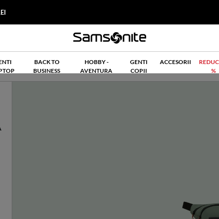
EI
ENTI
BACK TO
HOBBY -
GENTI
ACCESORII
REDUC
PTOP
BUSINESS
AVENTURA
COPII
%
A