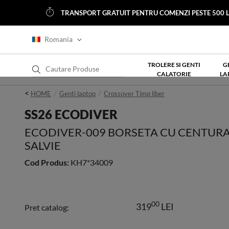
TRANSPORT GRATUIT PENTRU COMENZI PESTE 500 L
Romania
TROLERE SI GENTI
G
CALATORIE
LA
<
HOME
Genti laptop
Crossover Timp liber
SS26 ECODIVER
ECODIVER-009 BORSETA CU CENTUR
SALVIE
Cod Produs:
KH7*34009
00
319
LEI
Pret catalog: