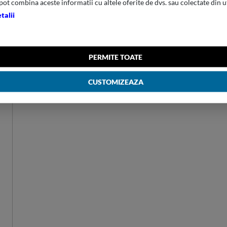
pot combina aceste informatii cu altele oferite de dvs. sau colectate din u
Brand
Samsonite
talii
Material
90%VCOAT RPETPES+10%VCOAT
Culoare
LIGHT SAGE
Greutate
0.2 kg
PERMITE TOATE
Volum
3 L
Dimensiuni (L x l x h)
35 x 10 x 16 CM
CUSTOMIZEAZA