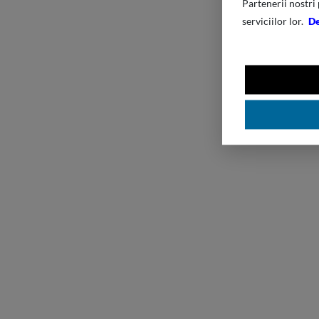
Partenerii nostri 
serviciilor lor.
De