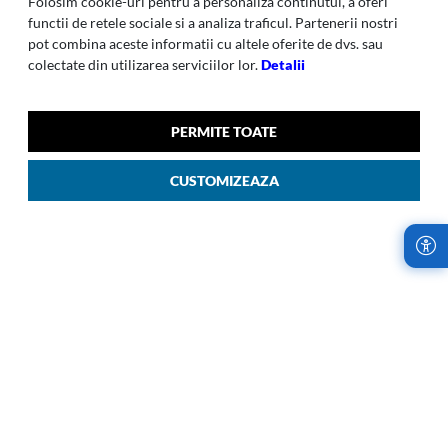
Folosim cookie-uri pentru a personaliza continutul, a oferi
functii de retele sociale si a analiza traficul. Partenerii nostri
pot combina aceste informatii cu altele oferite de dvs. sau
colectate din utilizarea serviciilor lor.
Detalii
PERMITE TOATE
ECODIVER
ECODIVER
CUSTOMIZEAZA
Ecodiver - Laptop Backpack
Ecodiver-017 Rucsac
L - Galben
Calatorie 38 L Galben
00
00
839
LEI
1.099
LEI