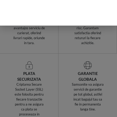
LIVRARI RAPIDE,
RETURURI IN
INDIFERENT DE
TERMEN DE 14
COMANDA
ZILE!
Samsonite Romania
Cumparaturile de la
utilizeaza cel mai
Samsonite sunt fara
avantajos serviciu de
risc. Garantam
curierat, oferind
satisfactia oferind
livrari rapide, oriunde
retururi la fiecare
in tara.
achizitie.
PLATA
GARANTIE
SECURIZATA
GLOBALA
Criptarea Secure
Samsonite va asigura
Socket Layer (SSL)
servicii de garantie
este folosita pentru
pe tot globul, astfel
fiecare tranzactie
incat bagajul tau sa
pentru a ne asigura
fie in permanenta
ca plata se
langa tine.
proceseaza in