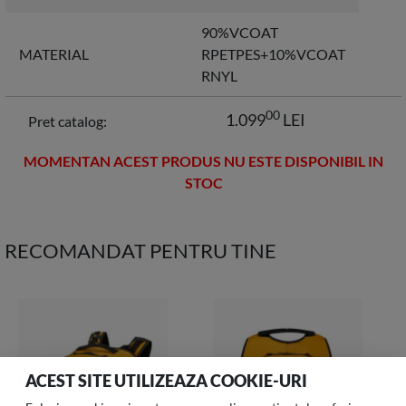
90%VCOAT
MATERIAL
RPETPES+10%VCOAT
RNYL
00
1.099
LEI
Pret catalog:
MOMENTAN ACEST PRODUS NU ESTE DISPONIBIL IN
STOC
RECOMANDAT PENTRU TINE
ACEST SITE UTILIZEAZA COOKIE-URI