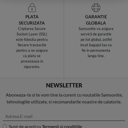
PLATA
GARANTIE
SECURIZATA
GLOBALA
Criptarea Secure
Samsonite va asigura
Socket Layer (SSL)
servicii de garantie
este folosita pentru
pe tot globul, astfel
fiecare tranzactie
incat bagajul tau sa
pentru a ne asigura
fie in permanenta
ca plata se
langa tine.
proceseaza in
siguranta.
NEWSLETTER
Aboneaza-te si te vom tine la curent cu noutatile Samsonite,
tehnologiile utilizate, si recomandarile noastre de calatorie.
Sunt de acord cu
Termenii si conditiile