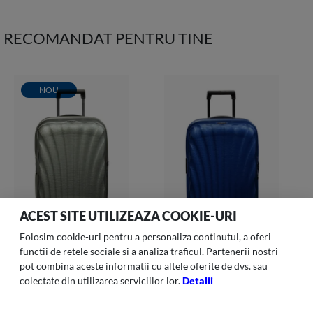
RECOMANDAT PENTRU TINE
NOU
ACEST SITE UTILIZEAZA COOKIE-URI
Folosim cookie-uri pentru a personaliza continutul, a oferi
functii de retele sociale si a analiza traficul. Partenerii nostri
pot combina aceste informatii cu altele oferite de dvs. sau
C-LITE
C-LITE
colectate din utilizarea serviciilor lor.
Detalii
C-lite-013 Troller H Spin
C-lite - Troller Spinner Exp
55/20 Cm Exp Metalic
55/20 Cm Deep Blue