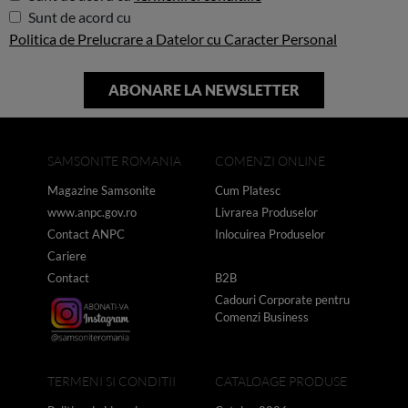
Sunt de acord cu
Politica de Prelucrare a Datelor cu Caracter Personal
SAMSONITE ROMANIA
COMENZI ONLINE
Magazine Samsonite
Cum Platesc
www.anpc.gov.ro
Livrarea Produselor
Contact ANPC
Inlocuirea Produselor
Cariere
Contact
B2B
Cadouri Corporate pentru
Comenzi Business
TERMENI SI CONDITII
CATALOAGE PRODUSE