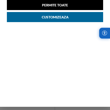
00
2.209
LEI
Verde
PERMITE TOATE
00
2.199
LEI
CUSTOMIZEAZA
LIVRARI RAPIDE,
RETURURI IN
INDIFERENT DE
TERMEN DE 14
COMANDA
ZILE!
Samsonite Romania
Cumparaturile de la
utilizeaza cel mai
Samsonite sunt fara
avantajos serviciu de
risc. Garantam
curierat, oferind
satisfactia oferind
livrari rapide, oriunde
retururi la fiecare
in tara.
achizitie.