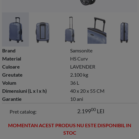
Brand
Samsonite
Material
HS Curv
Culoare
LAVENDER
Greutate
2.100 kg
Volum
36 L
Dimensiuni (L x l x h)
40 x 20 x 55 CM
Garantie
10 ani
00
2.199
LEI
Pret catalog:
MOMENTAN ACEST PRODUS NU ESTE DISPONIBIL IN
STOC