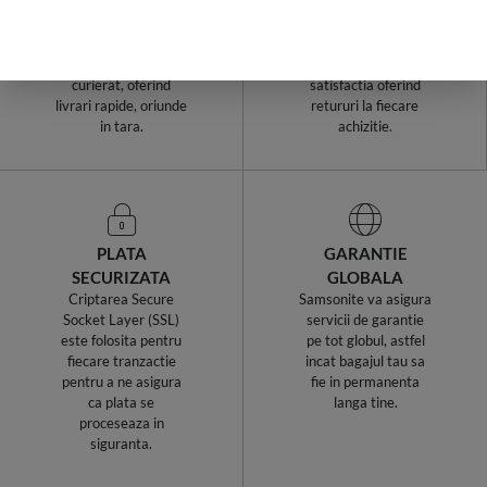
COMANDA
ZILE!
Samsonite Romania
Cumparaturile de la
utilizeaza cel mai
Samsonite sunt fara
avantajos serviciu de
risc. Garantam
curierat, oferind
satisfactia oferind
livrari rapide, oriunde
retururi la fiecare
in tara.
achizitie.
PLATA
GARANTIE
SECURIZATA
GLOBALA
Criptarea Secure
Samsonite va asigura
Socket Layer (SSL)
servicii de garantie
este folosita pentru
pe tot globul, astfel
fiecare tranzactie
incat bagajul tau sa
pentru a ne asigura
fie in permanenta
ca plata se
langa tine.
proceseaza in
siguranta.