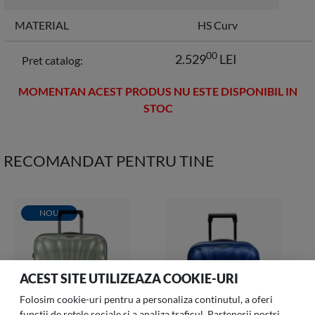
MATERIAL
HS Curv
00
2.529
LEI
Pret catalog:
MOMENTAN ACEST PRODUS NU ESTE DISPONIBIL IN
STOC
RECOMANDAT PENTRU TINE
NOU
ACEST SITE UTILIZEAZA COOKIE-URI
Folosim cookie-uri pentru a personaliza continutul, a oferi
functii de retele sociale si a analiza traficul. Partenerii nostri