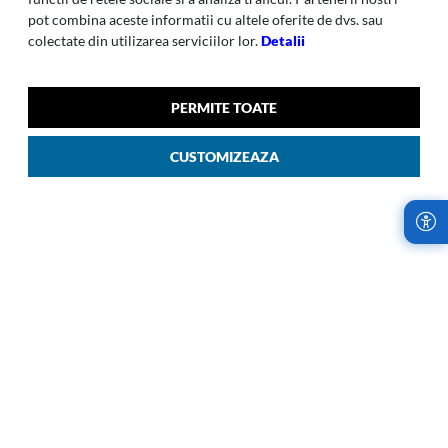
pot combina aceste informatii cu altele oferite de dvs. sau
colectate din utilizarea serviciilor lor.
Detalii
PERMITE TOATE
SS26 C-LITE
C-LITE
C-lite-003 Troller H Spin 69
C-lite - Troller Spinner Exp
CUSTOMIZEAZA
Cm Multicolor Salvie
55/20 Cm Deep Blue
00
00
2.699
LEI
2.209
LEI
LIVRARI RAPIDE,
RETURURI IN
INDIFERENT DE
TERMEN DE 14