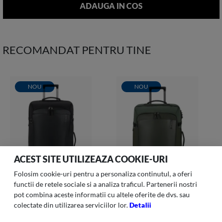
RECOMANDAT PENTRU TINE
NOU
NOU
ACEST SITE UTILIZEAZA COOKIE-URI
Folosim cookie-uri pentru a personaliza continutul, a oferi
functii de retele sociale si a analiza traficul. Partenerii nostri
pot combina aceste informatii cu altele oferite de dvs. sau
colectate din utilizarea serviciilor lor.
Detalii
Armox-007 Geanta Sport
Armox-006 Geanta Sport