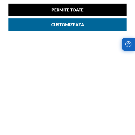
Cu Role 79/29 Cm Negru 09
Cu Role 68/25 Cm Verde 04
00
00
1.899
LEI
1.699
LEI
PERMITE TOATE
CUSTOMIZEAZA
LIVRARI RAPIDE,
RETURURI IN
INDIFERENT DE
TERMEN DE 14
COMANDA
ZILE!
Samsonite Romania
Cumparaturile de la
utilizeaza cel mai
Samsonite sunt fara
avantajos serviciu de
risc. Garantam
curierat, oferind
satisfactia oferind
livrari rapide, oriunde
retururi la fiecare
in tara.
achizitie.