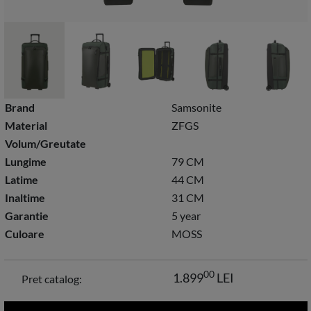
Brand
Samsonite
Material
ZFGS
Volum/Greutate
Lungime
79 CM
Latime
44 CM
Inaltime
31 CM
Garantie
5 year
Culoare
MOSS
00
1.899
LEI
Pret catalog: