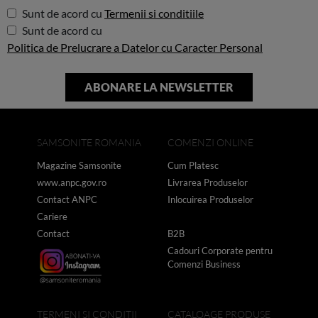
Sunt de acord cu
Termenii si conditiile
Sunt de acord cu
Politica de Prelucrare a Datelor cu Caracter Personal
SAMSONITE ROMANIA
COMENZI ONLINE
Magazine Samsonite
Cum Platesc
www.anpc.gov.ro
Livrarea Produselor
Contact ANPC
Inlocuirea Produselor
Cariere
Contact
B2B
Cadouri Corporate pentru
Comenzi Business
TERMENI SI CONDITII
CATALOAGE PRODUSE