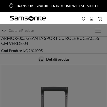
TRANSPORT GRATUIT PENTRU COMENZI PESTE 500 LEI
<
HOME
Trolere si Genti Calatorie
Trolere Softside
ARMOX-005 GEANTA SPORT CU ROLE RUCSAC 55
CM VERDE 04
Cod Produs:
KQ2*04005
Detalii produs