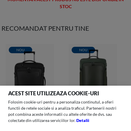
STOC
RECOMANDAT PENTRU TINE
NOU
NOU
ACEST SITE UTILIZEAZA COOKIE-URI
Folosim cookie-uri pentru a personaliza continutul, a oferi
functii de retele sociale si a analiza traficul. Partenerii nostri
pot combina aceste informatii cu altele oferite de dvs. sau
colectate din utilizarea serviciilor lor.
Detalii
Armox-005 Geanta Sport
Armox-007 Geanta Sport