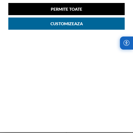
Cu Role Rucsac 55 Cm
Cu Role 79/29 Cm Verde 04
00
1.899
LEI
Negru 09
PERMITE TOATE
00
1.559
LEI
CUSTOMIZEAZA
LIVRARI RAPIDE,
RETURURI IN
INDIFERENT DE
TERMEN DE 14
COMANDA
ZILE!
Samsonite Romania
Cumparaturile de la
utilizeaza cel mai
Samsonite sunt fara
avantajos serviciu de
risc. Garantam
curierat, oferind
satisfactia oferind
livrari rapide, oriunde
retururi la fiecare
in tara.
achizitie.