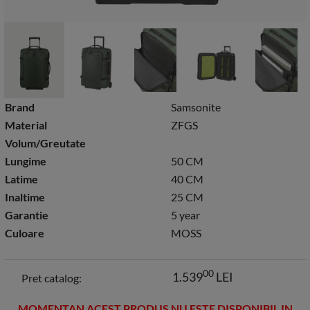
Brand
Samsonite
Material
ZFGS
Volum/Greutate
Lungime
50 CM
Latime
40 CM
Inaltime
25 CM
Garantie
5 year
Culoare
MOSS
00
1.539
LEI
Pret catalog:
MOMENTAN ACEST PRODUS NU ESTE DISPONIBIL IN