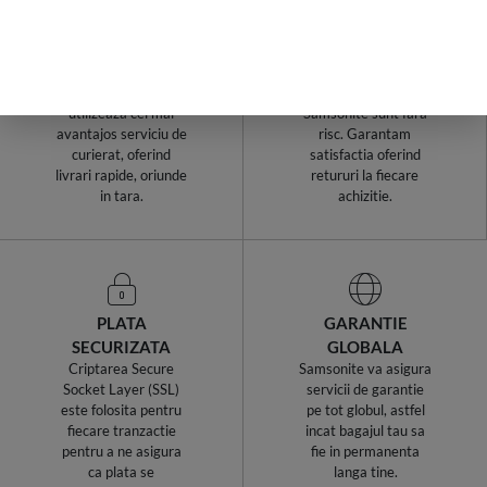
LIVRARI RAPIDE,
RETURURI IN
INDIFERENT DE
TERMEN DE 14
COMANDA
ZILE!
Samsonite Romania
Cumparaturile de la
utilizeaza cel mai
Samsonite sunt fara
avantajos serviciu de
risc. Garantam
curierat, oferind
satisfactia oferind
livrari rapide, oriunde
retururi la fiecare
in tara.
achizitie.
PLATA
GARANTIE
SECURIZATA
GLOBALA
Criptarea Secure
Samsonite va asigura
Socket Layer (SSL)
servicii de garantie
este folosita pentru
pe tot globul, astfel
fiecare tranzactie
incat bagajul tau sa
pentru a ne asigura
fie in permanenta
ca plata se
langa tine.