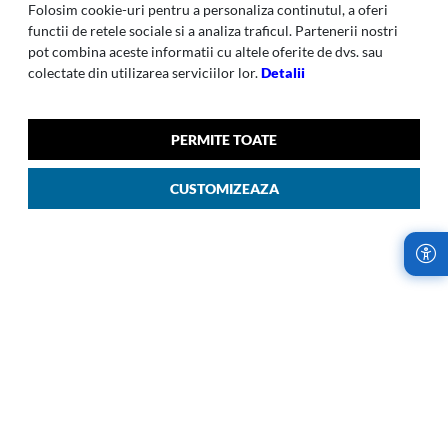
Folosim cookie-uri pentru a personaliza continutul, a oferi
functii de retele sociale si a analiza traficul. Partenerii nostri
pot combina aceste informatii cu altele oferite de dvs. sau
colectate din utilizarea serviciilor lor.
Detalii
PERMITE TOATE
Respark-011 Geanta Sport
Respark-011 Geanta Sport
CUSTOMIZEAZA
48/19 Albastru Inchis
48/19 Ozone Negru
00
00
609
LEI
609
LEI