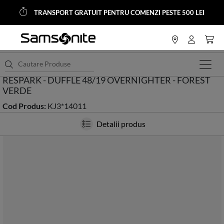
TRANSPORT GRATUIT PENTRU COMENZI PESTE 500 LEI
<
HOME
Hobby - Aventura
Genti de Voiaj
RESPARK - DUFFLE 48/19 OVERNIGHTER - FOREST
VERDE
Cod Produs:
KJ3*14011
Detalii produs