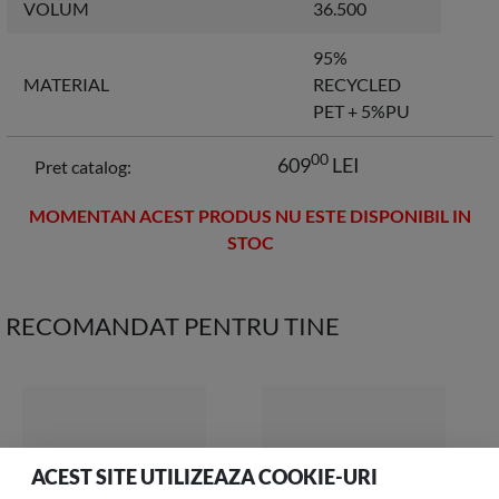
VOLUM
36.500
95%
MATERIAL
RECYCLED
PET + 5%PU
00
609
LEI
Pret catalog:
MOMENTAN ACEST PRODUS NU ESTE DISPONIBIL IN
STOC
RECOMANDAT PENTRU TINE
ACEST SITE UTILIZEAZA COOKIE-URI