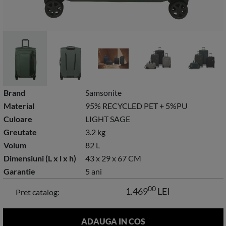
Brand
Samsonite
Material
95% RECYCLED PET + 5%PU
Culoare
LIGHT SAGE
Greutate
3.2 kg
Volum
82 L
Dimensiuni (L x l x h)
43 x 29 x 67 CM
Garantie
5 ani
00
1.469
LEI
Pret catalog: