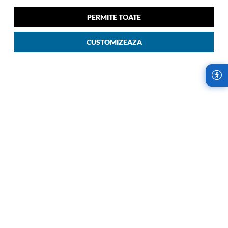
67/24 Cm Ozone Negru
67/24 Cm Albastru Inchis
00
00
1.469
LEI
1.469
LEI
PERMITE TOATE
CUSTOMIZEAZA
LIVRARI RAPIDE,
RETURURI IN
INDIFERENT DE
TERMEN DE 14
COMANDA
ZILE!
Samsonite Romania
Cumparaturile de la
utilizeaza cel mai
Samsonite sunt fara
avantajos serviciu de
risc. Garantam
curierat, oferind
satisfactia oferind
livrari rapide, oriunde
retururi la fiecare
in tara.
achizitie.