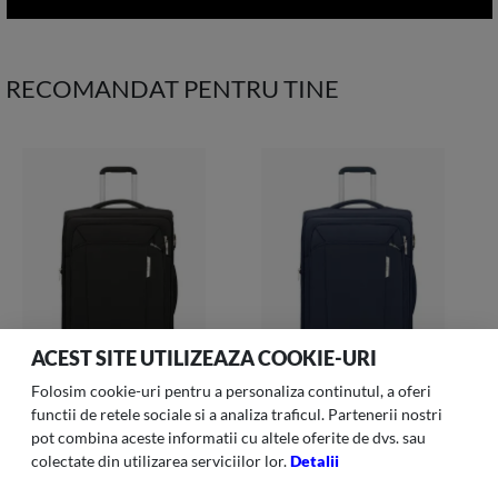
RECOMANDAT PENTRU TINE
ACEST SITE UTILIZEAZA COOKIE-URI
Folosim cookie-uri pentru a personaliza continutul, a oferi
functii de retele sociale si a analiza traficul. Partenerii nostri
pot combina aceste informatii cu altele oferite de dvs. sau
RESPARK
RESPARK
colectate din utilizarea serviciilor lor.
Detalii
Respark-006 Troller S Spin
Respark-006 Troller S Spin