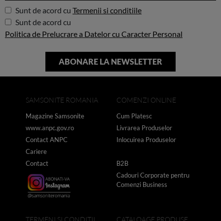
Sunt de acord cu
Termenii si conditiile
Sunt de acord cu
Politica de Prelucrare a Datelor cu Caracter Personal
SAMSONITE ROMANIA
COMENZI ONLINE
Magazine Samsonite
Cum Platesc
www.anpc.gov.ro
Livrarea Produselor
Contact ANPC
Inlocuirea Produselor
Cariere
Contact
B2B
Cadouri Corporate pentru
Comenzi Business
TERMENI SI CONDITII
CATALOAGE PRODUSE