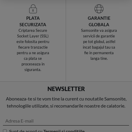
PLATA
GARANTIE
SECURIZATA
GLOBALA
Criptarea Secure
Samsonite va asigura
Socket Layer (SSL)
servicii de garantie
este folosita pentru
pe tot globul, astfel
fiecare tranzactie
incat bagajul tau sa
pentru a ne asigura
fie in permanenta
ca plata se
langa tine.
proceseaza in
siguranta.
NEWSLETTER
Aboneaza-te si te vom tine la curent cu noutatile Samsonite,
tehnologiile utilizate, si recomandarile noastre de calatorie.
Sunt de acord cu
Termenii si conditiile