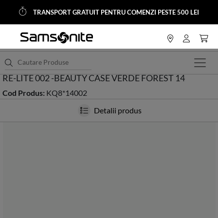
TRANSPORT GRATUIT PENTRU COMENZI PESTE 500 LEI
<
HOME
Accesorii
Accesorii Voiaj
RE-LITE 002 -BEAUTY CASE VERDE FOREST 14
Cod Produs:
KQ8*14002
Detalii produs