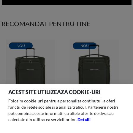
RECOMANDAT PENTRU TINE
NOU
NOU
ACEST SITE UTILIZEAZA COOKIE-URI
Folosim cookie-uri pentru a personaliza continutul, a oferi
functii de retele sociale si a analiza traficul. Partenerii nostri
pot combina aceste informatii cu altele oferite de dvs. sau
colectate din utilizarea serviciilor lor.
Detalii
Re-lite 007 -troler Spinner
Re-lite 006 -troler Spinner
78/29cm Exp Verde Forest
67/24cm Exp Verde 14