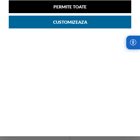
00
1.559
LEI
14
PERMITE TOATE
00
1.769
LEI
CUSTOMIZEAZA
LIVRARI RAPIDE,
RETURURI IN
INDIFERENT DE
TERMEN DE 14
COMANDA
ZILE!
Samsonite Romania
Cumparaturile de la
utilizeaza cel mai
Samsonite sunt fara
avantajos serviciu de
risc. Garantam
curierat, oferind
satisfactia oferind
livrari rapide, oriunde
retururi la fiecare
in tara.
achizitie.