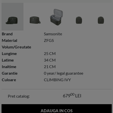
Brand
Samsonite
Material
ZFGS
Volum/Greutate
Lungime
25 CM
Latime
34 CM
Inaltime
21 CM
Garantie
0 year/ legal guarantee
Culoare
CLIMBING IVY
00
679
LEI
Pret catalog: