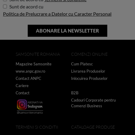
Sunt de acord cu
Politica de Prelucrare a Datelor cu Caracter Personal
SAMSONITE ROMANIA
COMENZI ONLINE
Magazine Samsonite
Cum Platesc
www.anpc.gov.ro
Livrarea Produselor
Contact ANPC
Inlocuirea Produselor
Cariere
Contact
B2B
Cadouri Corporate pentru
Comenzi Business
TERMENI SI CONDITII
CATALOAGE PRODUSE