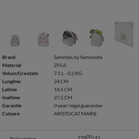
Brand
Sammies by Samsonite
Material
ZFGS
Volum/Greutate
7.5 L - 0.2 KG
Lungime
24 CM
Latime
14.5 CM
Inaltime
27.5 CM
Garantie
0 year/ legal guarantee
Culoare
ARISTOCAT MARIE
00
279
LEI
Pret catalog: