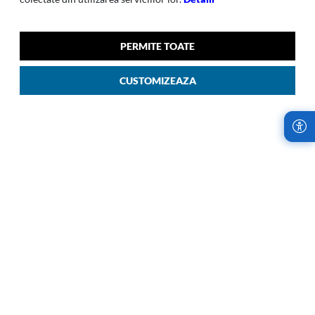
HAPPY SAMMIES
HAPPY SAMMIES
Happy Sammies-008 Rucsac
Happy Sammies-007 Toliet
PERMITE TOATE
Scoala S Dalmatian
Kit Dalmatian
00
00
279
LEI
159
LEI
CUSTOMIZEAZA
LIVRARI RAPIDE,
RETURURI IN
INDIFERENT DE
TERMEN DE 14
COMANDA
ZILE!
Samsonite Romania
Cumparaturile de la
utilizeaza cel mai
Samsonite sunt fara
avantajos serviciu de
risc. Garantam
curierat, oferind
satisfactia oferind