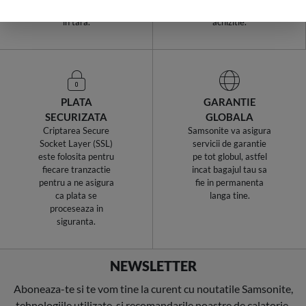
livrari rapide, oriunde
retururi la fiecare
in tara.
achizitie.
PLATA
GARANTIE
SECURIZATA
GLOBALA
Criptarea Secure
Samsonite va asigura
Socket Layer (SSL)
servicii de garantie
este folosita pentru
pe tot globul, astfel
fiecare tranzactie
incat bagajul tau sa
pentru a ne asigura
fie in permanenta
ca plata se
langa tine.
proceseaza in
siguranta.
NEWSLETTER
Aboneaza-te si te vom tine la curent cu noutatile Samsonite,
tehnologiile utilizate, si recomandarile noastre de calatorie.