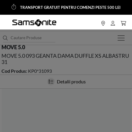
TRANSPORT GRATUIT PENTRU COMENZI PESTE 500 LEI
<
HOME
Accesorii
Posete Genti-Dama
MOVE 5.0
MOVE 5.0 093 GEANTA DAMA DUFFLE XS ALBASTRU
31
Cod Produs:
KP0*31093
Detalii produs