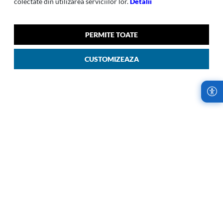
colectate din utilizarea serviciilor lor.
Detalii
MOVE 5.0
MOVE 5.0
Move 5.0-007 Geanta De
Move 5.0 024 Rucsac Dama
Umar 3 Buzunare Rosu 50
Negru 09
PERMITE TOATE
00
00
489
LEI
519
LEI
CUSTOMIZEAZA
LIVRARI RAPIDE,
RETURURI IN
INDIFERENT DE
TERMEN DE 14
COMANDA
ZILE!
Samsonite Romania
Cumparaturile de la
utilizeaza cel mai
Samsonite sunt fara
avantajos serviciu de
risc. Garantam