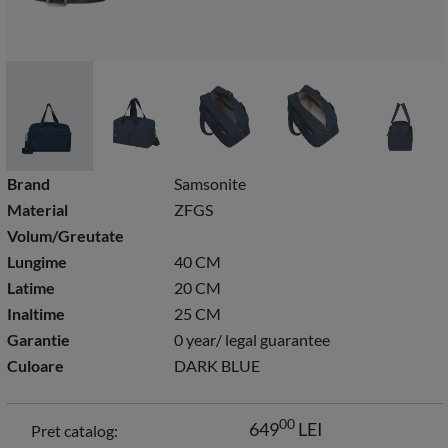
Brand
Samsonite
Material
ZFGS
Volum/Greutate
Lungime
40 CM
Latime
20 CM
Inaltime
25 CM
Garantie
0 year/ legal guarantee
Culoare
DARK BLUE
00
649
LEI
Pret catalog: