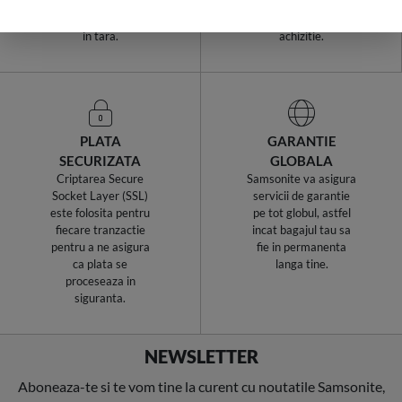
curierat, oferind
satisfactia oferind
livrari rapide, oriunde
retururi la fiecare
in tara.
achizitie.
PLATA
GARANTIE
SECURIZATA
GLOBALA
Criptarea Secure
Samsonite va asigura
Socket Layer (SSL)
servicii de garantie
este folosita pentru
pe tot globul, astfel
fiecare tranzactie
incat bagajul tau sa
pentru a ne asigura
fie in permanenta
ca plata se
langa tine.
proceseaza in
siguranta.
NEWSLETTER
Aboneaza-te si te vom tine la curent cu noutatile Samsonite,