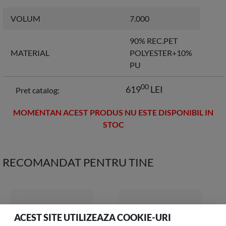
VOLUM
7.000
90% REC.PET
MATERIAL
POLYESTER+10%
PU
00
619
LEI
Pret catalog:
MOMENTAN ACEST PRODUS NU ESTE DISPONIBIL IN
STOC
RECOMANDAT PENTRU TINE
ACEST SITE UTILIZEAZA COOKIE-URI