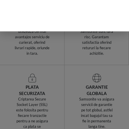
LIVRARI RAPIDE,
RETURURI IN
INDIFERENT DE
TERMEN DE 14
COMANDA
ZILE!
Samsonite Romania
Cumparaturile de la
utilizeaza cel mai
Samsonite sunt fara
avantajos serviciu de
risc. Garantam
curierat, oferind
satisfactia oferind
livrari rapide, oriunde
retururi la fiecare
in tara.
achizitie.
PLATA
GARANTIE
SECURIZATA
GLOBALA
Criptarea Secure
Samsonite va asigura
Socket Layer (SSL)
servicii de garantie
este folosita pentru
pe tot globul, astfel
fiecare tranzactie
incat bagajul tau sa
pentru a ne asigura
fie in permanenta
ca plata se
langa tine.