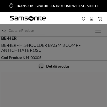
TRANSPORT GRATUIT PENTRU COMENZI PESTE 500 LEI
<
HOME
Accesorii
Posete Genti-Dama
BE-HER
BE-HER - H. SHOULDER BAG M 3 COMP -
ANTICHITATE ROSU
Cod Produs:
KJ4*00005
Detalii produs