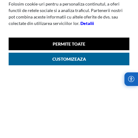
Folosim cookie-uri pentru a personaliza continutul, a oferi
functii de retele sociale si a analiza traficul. Partenerii nostri
pot combina aceste informatii cu altele oferite de dvs. sau
colectate din utilizarea serviciilor lor.
Detalii
PERMITE TOATE
CUSTOMIZEAZA
BE-HER
Be-her - Backpack S - Petrol
Be-her - Backpack S - Negru
Gri
00
00
649
LEI
649
LEI