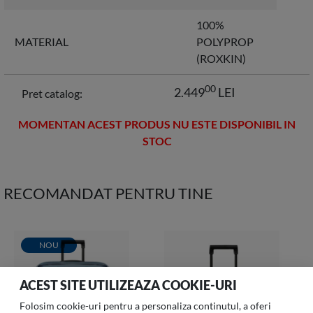
100%
MATERIAL
POLYPROP
(ROXKIN)
00
2.449
LEI
Pret catalog:
MOMENTAN ACEST PRODUS NU ESTE DISPONIBIL IN
STOC
RECOMANDAT PENTRU TINE
NOU
ACEST SITE UTILIZEAZA COOKIE-URI
Folosim cookie-uri pentru a personaliza continutul, a oferi