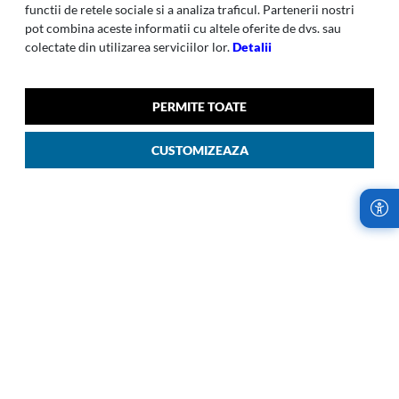
functii de retele sociale si a analiza traficul. Partenerii nostri
pot combina aceste informatii cu altele oferite de dvs. sau
colectate din utilizarea serviciilor lor.
Detalii
PERMITE TOATE
ATTRIX
ATTRIX
CUSTOMIZEAZA
Attrix - Troller Spinner
Attrix - Spinner 55/20 Exp -
75/28 Cm Albastru
Rosu
00
00
2.419
LEI
2.279
LEI
LIVRARI RAPIDE,
RETURURI IN