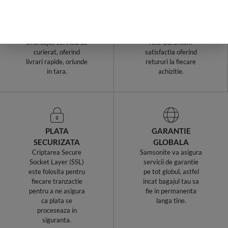
INDIFERENT DE
TERMEN DE 14
COMANDA
ZILE!
Samsonite Romania
Cumparaturile de la
utilizeaza cel mai
Samsonite sunt fara
avantajos serviciu de
risc. Garantam
curierat, oferind
satisfactia oferind
livrari rapide, oriunde
retururi la fiecare
in tara.
achizitie.
PLATA
GARANTIE
SECURIZATA
GLOBALA
Criptarea Secure
Samsonite va asigura
Socket Layer (SSL)
servicii de garantie
este folosita pentru
pe tot globul, astfel
fiecare tranzactie
incat bagajul tau sa
pentru a ne asigura
fie in permanenta
ca plata se
langa tine.
proceseaza in
siguranta.