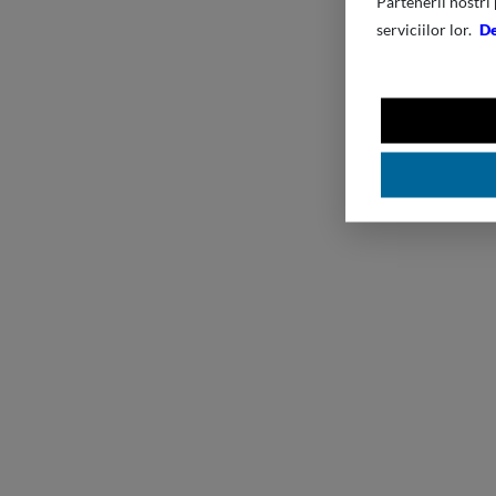
Partenerii nostri 
serviciilor lor.
De