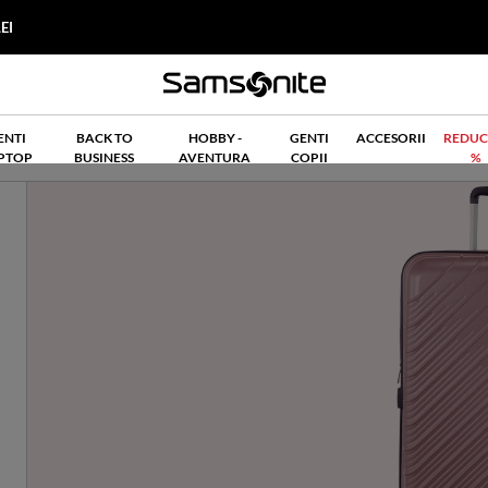
EI
ENTI
BACK TO
HOBBY -
GENTI
ACCESORII
REDUC
PTOP
BUSINESS
AVENTURA
COPII
%