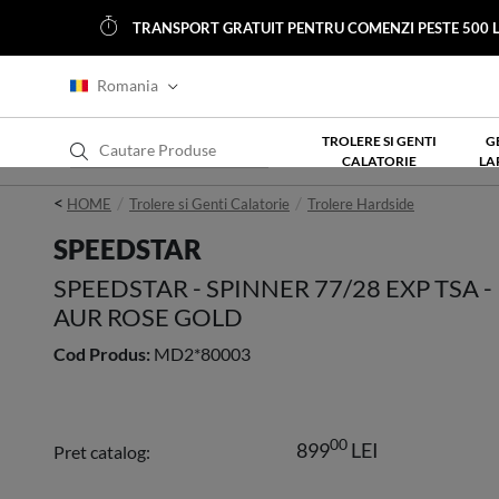
TRANSPORT GRATUIT PENTRU COMENZI PESTE 500 L
Romania
TROLERE SI GENTI
G
CALATORIE
LA
<
HOME
Trolere si Genti Calatorie
Trolere Hardside
SPEEDSTAR
SPEEDSTAR - SPINNER 77/28 EXP TSA -
AUR ROSE GOLD
Cod Produs:
MD2*80003
00
899
LEI
Pret catalog: