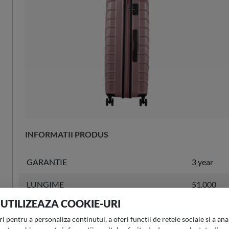
INFORMATII PRODUS
GARANTIE
3 year
LUNGIME
51.000
 UTILIZEAZA COOKIE-URI
LATIME
29.000
 pentru a personaliza continutul, a oferi functii de retele sociale si a anal