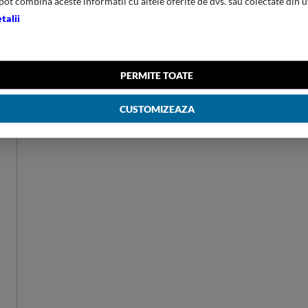
INALTIME
77.500
pot combina aceste informatii cu altele oferite de dvs. sau colectate din u
talii
GREUTATE
4.300
VOLUM
94.000
PERMITE TOATE
HS ABS
MATERIAL
(VACUUM
CUSTOMIZEAZA