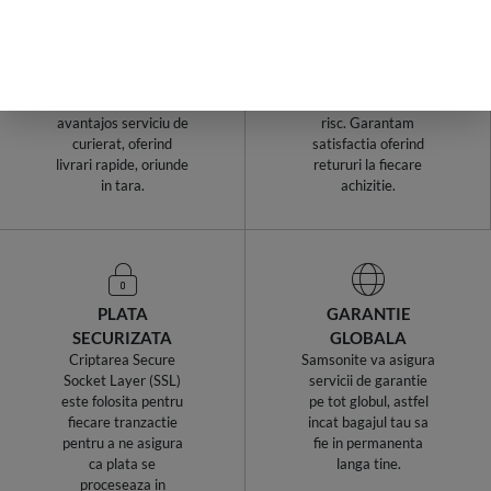
LIVRARI RAPIDE,
RETURURI IN
INDIFERENT DE
TERMEN DE 14
COMANDA
ZILE!
Samsonite Romania
Cumparaturile de la
utilizeaza cel mai
Samsonite sunt fara
avantajos serviciu de
risc. Garantam
curierat, oferind
satisfactia oferind
livrari rapide, oriunde
retururi la fiecare
in tara.
achizitie.
PLATA
GARANTIE
SECURIZATA
GLOBALA
Criptarea Secure
Samsonite va asigura
Socket Layer (SSL)
servicii de garantie
este folosita pentru
pe tot globul, astfel
fiecare tranzactie
incat bagajul tau sa
pentru a ne asigura
fie in permanenta
ca plata se
langa tine.
proceseaza in