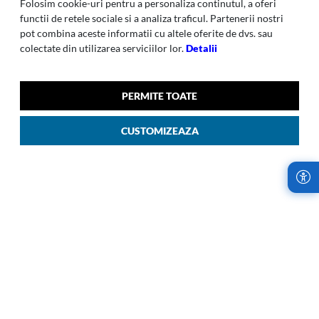
Folosim cookie-uri pentru a personaliza continutul, a oferi
functii de retele sociale si a analiza traficul. Partenerii nostri
pot combina aceste informatii cu altele oferite de dvs. sau
colectate din utilizarea serviciilor lor.
Detalii
PERMITE TOATE
D'LITE
D'LITE
CUSTOMIZEAZA
D Lite -beauty Case Rosu 10
D Lite-306 Troller S Spin
Rosu Chilli
83/31 Cm Exp Albastru
00
759
LEI
Albastru Inchis
00
2.039
LEI