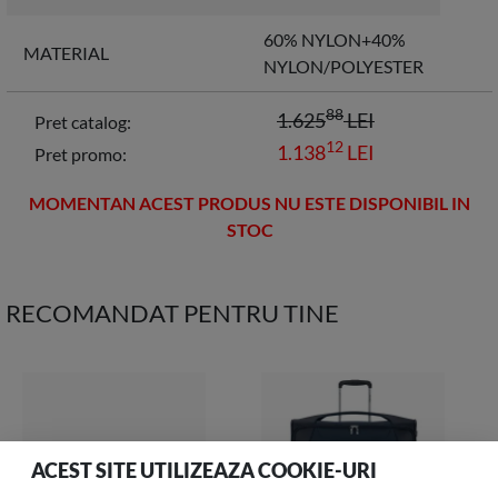
60% NYLON+40%
MATERIAL
NYLON/POLYESTER
88
1.625
LEI
Pret catalog:
12
1.138
LEI
Pret promo:
MOMENTAN ACEST PRODUS NU ESTE DISPONIBIL IN
STOC
RECOMANDAT PENTRU TINE
ACEST SITE UTILIZEAZA COOKIE-URI