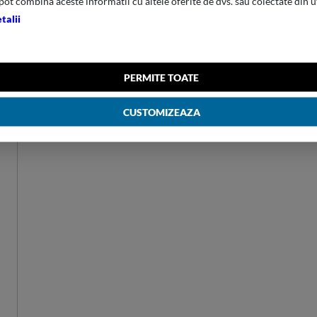
pot combina aceste informatii cu altele oferite de dvs. sau colectate din u
talii
GREUTATE
0.300
VOLUM
11.000
PERMITE TOATE
MATERIAL
100% Poly
CUSTOMIZEAZA