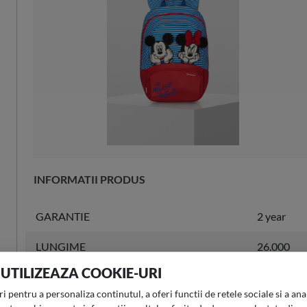
INFORMATII PRODUS
GARANTIE
2 year
LUNGIME
26.000
 UTILIZEAZA COOKIE-URI
LATIME
15.000
 pentru a personaliza continutul, a oferi functii de retele sociale si a anal
INALTIME
35.000