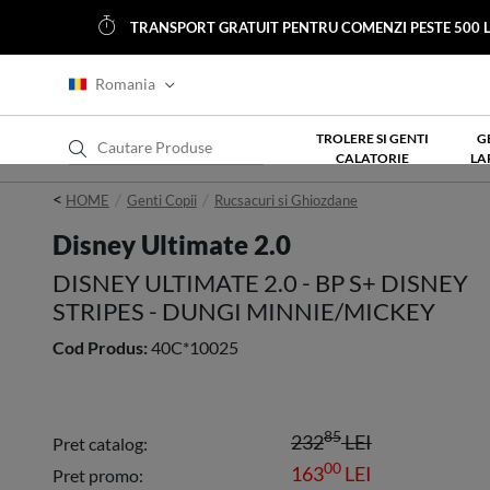
TRANSPORT GRATUIT PENTRU COMENZI PESTE 500 L
Romania
TROLERE SI GENTI
G
CALATORIE
LA
<
HOME
Genti Copii
Rucsacuri si Ghiozdane
Disney Ultimate 2.0
DISNEY ULTIMATE 2.0 - BP S+ DISNEY
STRIPES - DUNGI MINNIE/MICKEY
Cod Produs:
40C*10025
85
232
LEI
Pret catalog:
00
163
LEI
Pret promo: