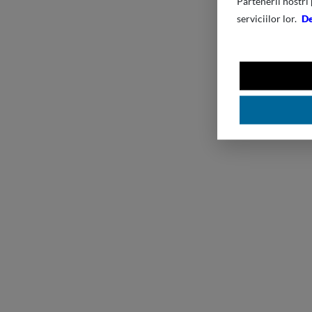
Partenerii nostri 
serviciilor lor.
De