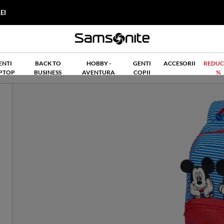
EI
ENTI
BACK TO
HOBBY -
GENTI
ACCESORII
REDUC
PTOP
BUSINESS
AVENTURA
COPII
%