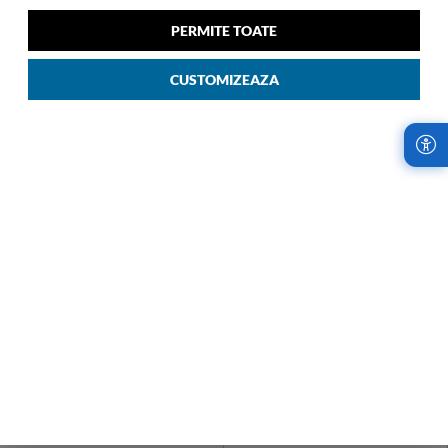
78/29cm Exp Verde Forest
67/24cm Exp Negru 09
00
1.559
LEI
14
PERMITE TOATE
00
1.769
LEI
CUSTOMIZEAZA
LIVRARI RAPIDE,
RETURURI IN
INDIFERENT DE
TERMEN DE 14
COMANDA
ZILE!
Samsonite Romania
Cumparaturile de la
utilizeaza cel mai
Samsonite sunt fara
avantajos serviciu de
risc. Garantam
curierat, oferind
satisfactia oferind
livrari rapide, oriunde
retururi la fiecare
in tara.
achizitie.