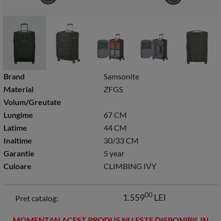
Brand
Samsonite
Material
ZFGS
Volum/Greutate
Lungime
67 CM
Latime
44 CM
Inaltime
30/33 CM
Garantie
5 year
Culoare
CLIMBING IVY
00
1.559
LEI
Pret catalog:
MOMENTAN ACEST PRODUS NU ESTE DISPONIBIL IN