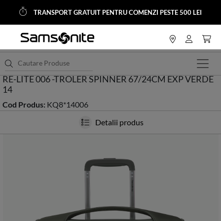
TRANSPORT GRATUIT PENTRU COMENZI PESTE 500 LEI
<
HOME
Trolere si Genti Calatorie
Trolere Softside
RE-LITE 006 -TROLER SPINNER 67/24CM EXP VERDE
14
Cod Produs:
KQ8*14006
Detalii produs