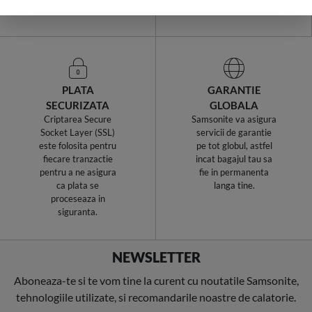
in tara.
achizitie.
PLATA
GARANTIE
SECURIZATA
GLOBALA
Criptarea Secure
Samsonite va asigura
Socket Layer (SSL)
servicii de garantie
este folosita pentru
pe tot globul, astfel
fiecare tranzactie
incat bagajul tau sa
pentru a ne asigura
fie in permanenta
ca plata se
langa tine.
proceseaza in
siguranta.
NEWSLETTER
Aboneaza-te si te vom tine la curent cu noutatile Samsonite,
tehnologiile utilizate, si recomandarile noastre de calatorie.