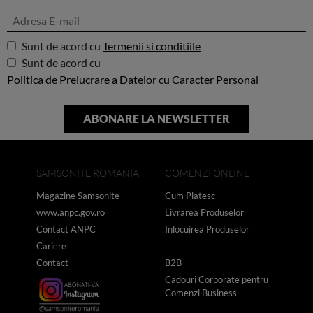
Sunt de acord cu
Termenii si conditiile
Sunt de acord cu
Politica de Prelucrare a Datelor cu Caracter Personal
SAMSONITE ROMANIA
COMENZI ONLINE
Magazine Samsonite
Cum Platesc
www.anpc.gov.ro
Livrarea Produselor
Contact ANPC
Inlocuirea Produselor
Cariere
Contact
B2B
Cadouri Corporate pentru
Comenzi Business