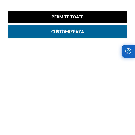
KARISSA EVO
KARISSA EVO
Karissa Evo 010 Rucsac
Karissa Evo 002 Geanta
PERMITE TOATE
Dama Laptop 14 Inch Negru
Umar Negru 09
00
629
LEI
09
00
959
LEI
CUSTOMIZEAZA
LIVRARI RAPIDE,
RETURURI IN
INDIFERENT DE
TERMEN DE 14
COMANDA
ZILE!
Samsonite Romania
Cumparaturile de la
utilizeaza cel mai
Samsonite sunt fara
avantajos serviciu de
risc. Garantam
curierat, oferind
satisfactia oferind
livrari rapide, oriunde
retururi la fiecare