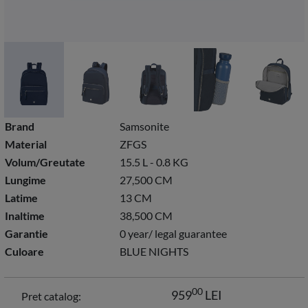
Brand
Samsonite
Material
ZFGS
Volum/Greutate
15.5 L - 0.8 KG
Lungime
27,500 CM
Latime
13 CM
Inaltime
38,500 CM
Garantie
0 year/ legal guarantee
Culoare
BLUE NIGHTS
00
959
LEI
Pret catalog: