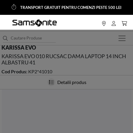
TRANSPORT GRATUIT PENTRU COMENZI PESTE 500 LEI
<
HOME
Accesorii
Rucsacuri dama
KARISSA EVO
KARISSA EVO 010 RUCSAC DAMA LAPTOP 14 INCH
ALBASTRU 41
Cod Produs:
KP2*41010
Detalii produs