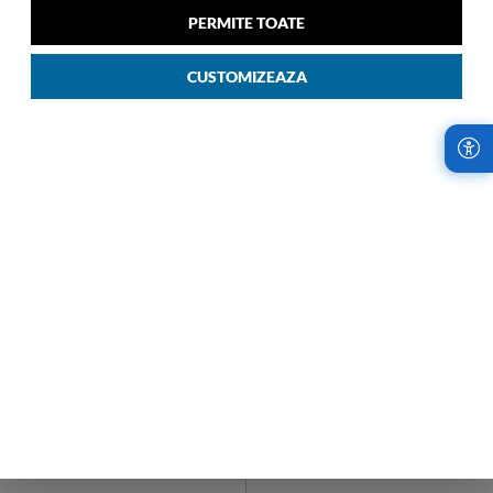
Pro-dlx 6-002 Troller S Spin
Pro-dlx 6-003 Troller S Spin
PERMITE TOATE
79/29 Exp Cm Negru 09
84/32 Exp Cm Negru 09
00
00
2.589
LEI
2.739
LEI
CUSTOMIZEAZA
LIVRARI RAPIDE,
RETURURI IN
INDIFERENT DE
TERMEN DE 14
COMANDA
ZILE!
Samsonite Romania
Cumparaturile de la
utilizeaza cel mai
Samsonite sunt fara
avantajos serviciu de
risc. Garantam
curierat, oferind
satisfactia oferind
livrari rapide, oriunde
retururi la fiecare
in tara.
achizitie.