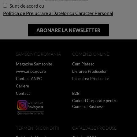
Sunt de acord cu
Politica de Prelucrare a Datelor cu Caracter Personal
SAMSONITE ROMANIA
COMENZI ONLINE
Magazine Samsonite
Cum Platesc
www.anpc.gov.ro
Livrarea Produselor
Contact ANPC
Inlocuirea Produselor
Cariere
Contact
B2B
Cadouri Corporate pentru
Comenzi Business
TERMENI SI CONDITII
CATALOAGE PRODUSE