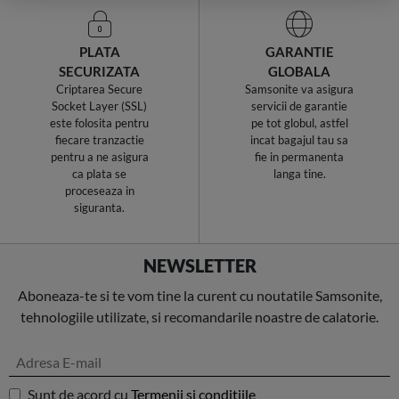
PLATA
GARANTIE
SECURIZATA
GLOBALA
Criptarea Secure
Samsonite va asigura
Socket Layer (SSL)
servicii de garantie
este folosita pentru
pe tot globul, astfel
fiecare tranzactie
incat bagajul tau sa
pentru a ne asigura
fie in permanenta
ca plata se
langa tine.
proceseaza in
siguranta.
NEWSLETTER
Aboneaza-te si te vom tine la curent cu noutatile Samsonite,
tehnologiile utilizate, si recomandarile noastre de calatorie.
Sunt de acord cu
Termenii si conditiile